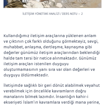
GÜVENLIK
SIVIL TOPLUM
İLETİŞİM YÖNETİMİ ANALİZİ / DERS NOTU – 2
SIYASET
SOSYOLOJI
Kullandığımız iletişim araçlarına yüklenen anlam
YÖNETIM
ve çıktının çok farklı olduğunu görmekteyiz, sevgi,
ŞIIR
muhabbet, anlaşma, dertleşme, kaynaşma gibi
değerler günümüz iletişim araçlarından beklendiği
halde tam tersi bir netice alınmaktadır. Günümüz
iletişim araçları istenilen duyguyu
oluşturmamasının yanı sıra var olan değerleri ve
duyguyu öldürmektedir.
İletişimde sağlıklı bir geri dönüt alabilmek veyahut
verebilmek için öncelikle kavramların doğru
manalarını bilmek lazımdır. İnsanlığın kahir-i
ekseriyeti İslam’ın kavramlara verdiği mana yerine,