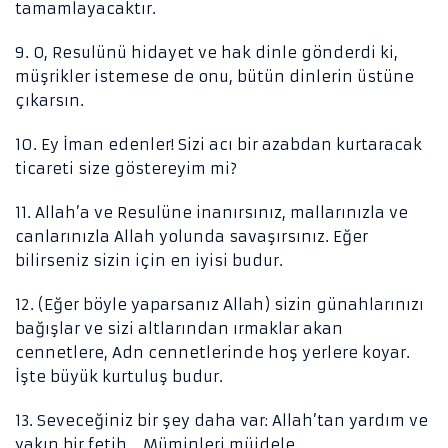
tamamlayacaktır.
9. O, Resulünü hidayet ve hak dinle gönderdi ki,
müşrikler istemese de onu, bütün dinlerin üstüne
çıkarsın.
10. Ey İman edenler! Sizi acı bir azabdan kurtaracak
ticareti size göstereyim mi?
11. Allah’a ve Resulüne inanırsınız, mallarınızla ve
canlarınızla Allah yolunda savaşırsınız. Eğer
bilirseniz sizin için en iyisi budur.
12. (Eğer böyle yaparsanız Allah) sizin günahlarınızı
bağışlar ve sizi altlarından ırmaklar akan
cennetlere, Adn cennetlerinde hoş yerlere koyar.
İşte büyük kurtuluş budur.
13. Seveceğiniz bir şey daha var: Allah’tan yardım ve
yakın bir fetih… Müminleri müjdele.