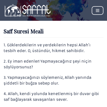
İçeriğe
geç
Saff Suresi Meali
EĞITIM
1. Göklerdekilerin ve yerdekilerin hepsi Allah’ı
tesbih eder. O, üstündür, hikmet sahibidir.
EKONOMI
DERS NOTU
FENNI BILIMLER
KAYNAK TAHLILI
2. Ey iman edenler! Yapmayacağınız şeyi niçin
söylüyorsunuz?
HUKUK
İSLAMI İLIMLER
3. Yapmayacağınızı söylemeniz, Allah yanında
şiddetli bir buğza sebep olur.
MEDYA
4. Allah, kendi yolunda kenetlenmiş bir duvar gibi
PSIKOLOJI
saf bağlayarak savaşanları sever.
SANAT