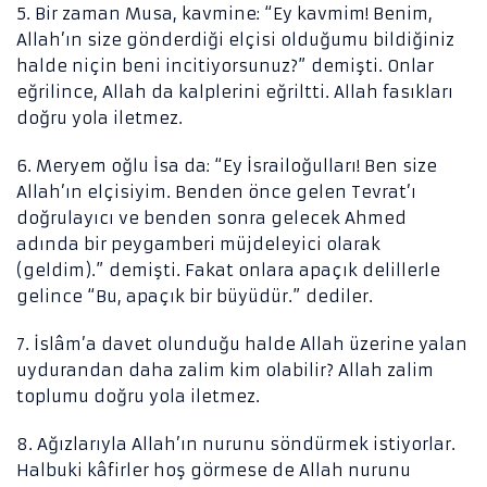
5. Bir zaman Musa, kavmine: “Ey kavmim! Benim,
GÜVENLIK
Allah’ın size gönderdiği elçisi olduğumu bildiğiniz
SIVIL TOPLUM
halde niçin beni incitiyorsunuz?” demişti. Onlar
eğrilince, Allah da kalplerini eğriltti. Allah fasıkları
SIYASET
doğru yola iletmez.
SOSYOLOJI
6. Meryem oğlu İsa da: “Ey İsrailoğulları! Ben size
YÖNETIM
Allah’ın elçisiyim. Benden önce gelen Tevrat’ı
ŞIIR
doğrulayıcı ve benden sonra gelecek Ahmed
adında bir peygamberi müjdeleyici olarak
(geldim).” demişti. Fakat onlara apaçık delillerle
gelince “Bu, apaçık bir büyüdür.” dediler.
7. İslâm’a davet olunduğu halde Allah üzerine yalan
uydurandan daha zalim kim olabilir? Allah zalim
toplumu doğru yola iletmez.
8. Ağızlarıyla Allah’ın nurunu söndürmek istiyorlar.
Halbuki kâfirler hoş görmese de Allah nurunu