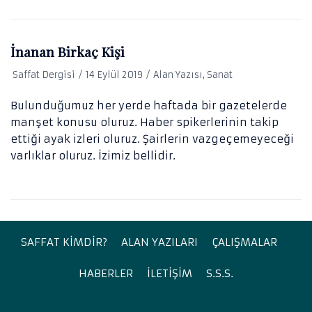
GÜVENLIK
SIVIL TOPLUM
İnanan Birkaç Kişi
SIYASET
Saffat Dergisi
14 Eylül 2019
Alan Yazısı
,
Sanat
SOSYOLOJI
Bulunduğumuz her yerde haftada bir gazetelerde
YÖNETIM
manşet konusu oluruz. Haber spikerlerinin takip
ŞIIR
ettiği ayak izleri oluruz. Şairlerin vazgeçemeyeceği
varlıklar oluruz. İzimiz bellidir.
SAFFAT KİMDİR?
ALAN YAZILARI
ÇALIŞMALAR
HABERLER
İLETİŞİM
S.S.S.