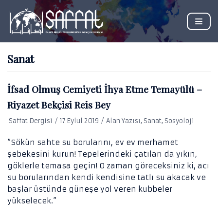
İçeriğe
geç
Sanat
EĞITIM
İfsad Olmuş Cemiyeti İhya Etme Temayülü –
Riyazet Bekçisi Reis Bey
EKONOMI
DERS NOTU
Saffat Dergisi
FENNI BILIMLER
17 Eylül 2019
Alan Yazısı
,
Sanat
,
Sosyoloji
KAYNAK TAHLILI
HUKUK
”Sökün sahte su borularını, ev ev merhamet
şebekesini kurun! Tepelerindeki çatıları da yıkın,
İSLAMI İLIMLER
göklerle temasa geçin! O zaman göreceksiniz ki, acı
MEDYA
su borularından kendi kendisine tatlı su akacak ve
başlar üstünde güneşe yol veren kubbeler
PSIKOLOJI
yükselecek.”
SANAT