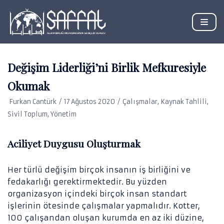
İçeriğe
geç
Değişim Liderliği’ni Birlik Mefkuresiyle
Okumak
EĞITIM
Furkan Cantürk
17 Ağustos 2020
Çalışmalar
,
Kaynak Tahlili
,
EKONOMI
DERS NOTU
Sivil Toplum
,
Yönetim
FENNI BILIMLER
KAYNAK TAHLILI
Aciliyet Duygusu Oluşturmak
HUKUK
İSLAMI İLIMLER
Her türlü değişim birçok insanın iş birliğini ve
MEDYA
fedakarlığı gerektirmektedir. Bu yüzden
organizasyon içindeki birçok insan standart
PSIKOLOJI
işlerinin ötesinde çalışmalar yapmalıdır. Kotter,
SANAT
100 çalışandan oluşan kurumda en az iki düzine,