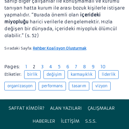
sahip diğer çalışanlar ile konuşmamalı ve kurumu
tanıyan hatta kurum ile arası bozuk kişilerle istişare
yapmalıdır. “Burada önemli olan
içerideki
miyopluğu
harici verilerle dengelemektir. Hızla
değişen bir dünyada, içerideki miyopluk ölümcül
olabilir.” (s. 52)
Sıradaki Sayfa:
Rehber Koalisyon Oluşturmak
Pages:
1
2
3
4
5
6
7
8
9
10
Etiketler:
birlik
değişim
karmaşıklık
liderlik
organizasyon
performans
tasarım
vizyon
SAFFAT KİMDİR?
ALAN YAZILARI
ÇALIŞMALAR
HABERLER
İLETİŞİM
S.S.S.