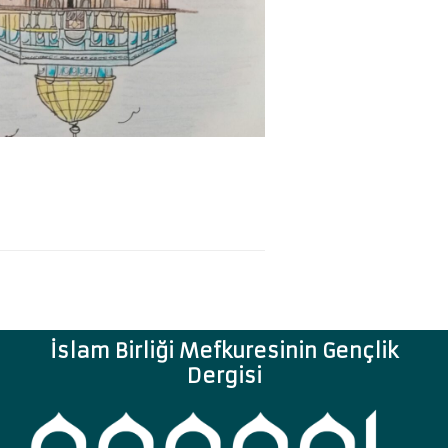
PSIKOLOJI
SANAT
GÜVENLIK
SIVIL TOPLUM
SIYASET
SOSYOLOJI
YÖNETIM
ŞIIR
İslam Birliği Mefkuresinin Gençlik
Dergisi