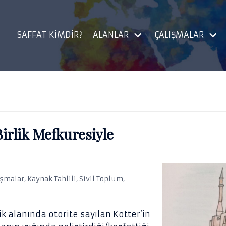
SAFFAT KIMDIR?
ALANLAR
ÇALIŞMALAR
Birlik Mefkuresiyle
ışmalar
,
Kaynak Tahlili
,
Sivil Toplum
,
k alanında otorite sayılan Kotter’in