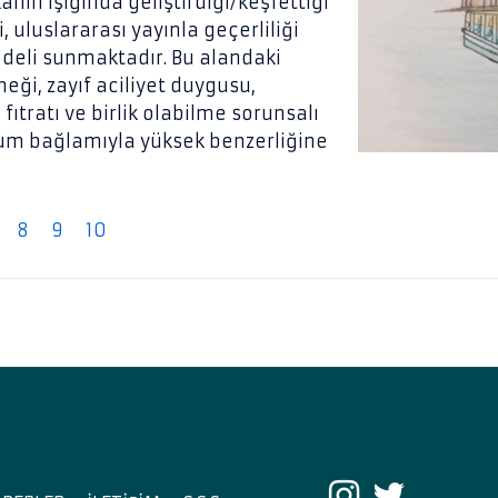
nın ışığında geliştirdiği/keşfettiği
 uluslararası yayınla geçerliliği
deli sunmaktadır. Bu alandaki
eği, zayıf aciliyet duygusu,
ıtratı ve birlik olabilme sorunsalı
plum bağlamıyla yüksek benzerliğine
8
9
10