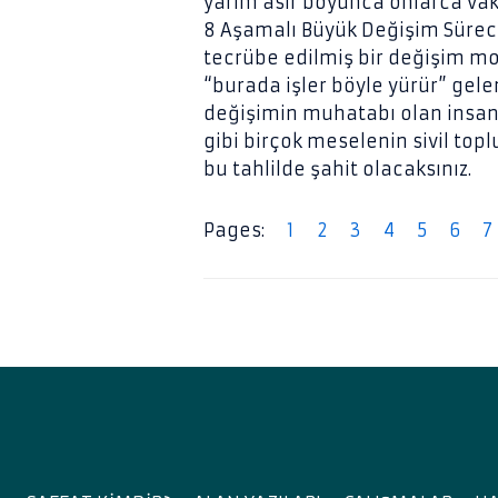
yarım asır boyunca onlarca vaka
8 Aşamalı Büyük Değişim Süreci,
tecrübe edilmiş bir değişim mo
“burada işler böyle yürür” gelen
değişimin muhatabı olan insan f
gibi birçok meselenin sivil to
bu tahlilde şahit olacaksınız.
Pages:
1
2
3
4
5
6
7